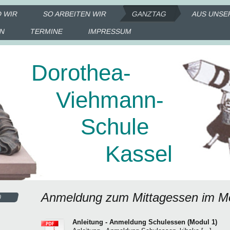
D WIR
SO ARBEITEN WIR
GANZTAG
AUS UNSE
IN
TERMINE
IMPRESSUM
Dorothea-
Viehmann-
Schule
Kassel
Anmeldung zum Mittagessen im M
)
Anleitung - Anmeldung Schulessen (Modul 1)