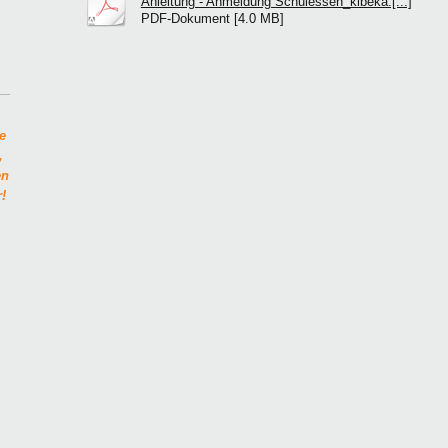
Anleitung - Anmeldung Schulessen_kibeka.[...]
PDF-Dokument [4.0 MB]
e
,
en
!