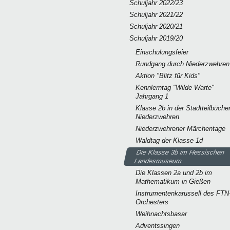
Schuljahr 2022/23
Schuljahr 2021/22
Schuljahr 2020/21
Schuljahr 2019/20
Einschulungsfeier
Rundgang durch Niederzwehren
Aktion "Blitz für Kids"
Kennlerntag "Wilde Warte"
Jahrgang 1
Klasse 2b in der Stadtteilbücher
Niederzwehren
Niederzwehrener Märchentage
Waldtag der Klasse 1d
Die Klasse 3b im Hessischen
Landesmuseum
Die Klassen 2a und 2b im
Mathematikum in Gießen
Instrumentenkarussell des FTN
Orchesters
Weihnachtsbasar
Adventssingen