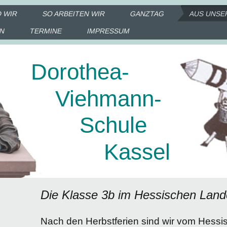
D WIR
SO ARBEITEN WIR
GANZTAG
AUS UNSE
IN
TERMINE
IMPRESSUM
Dorothea-
Viehmann-
Schule
Kassel
Die Klasse 3b im Hessischen La
Nach den Herbstferien sind wir vom Hes