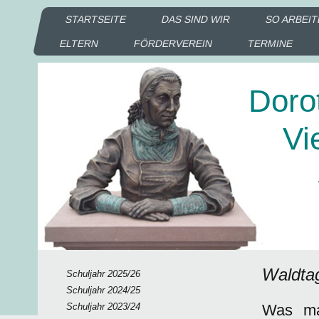
STARTSEITE
DAS SIND WIR
SO ARBEIT
ELTERN
FÖRDERVEREIN
TERMINE
Doro
Vie
Sc
Ka
Waldtag
Schuljahr 2025/26
Schuljahr 2024/25
Schuljahr 2023/24
Was ma