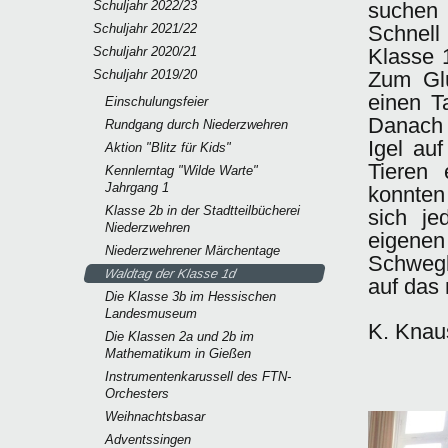
Schuljahr 2022/23
suchen 
Schuljahr 2021/22
Schnell 
Schuljahr 2020/21
Klasse 
Schuljahr 2019/20
Zum Glü
einen T
Einschulungsfeier
Danach 
Rundgang durch Niederzwehren
Igel au
Aktion "Blitz für Kids"
Tieren
Kennlerntag "Wilde Warte"
Jahrgang 1
konnten
Klasse 2b in der Stadtteilbücherei
sich je
Niederzwehren
eigenen
Niederzwehrener Märchentage
Schwegl
Waldtag der Klasse 1d
auf das
Die Klasse 3b im Hessischen
Landesmuseum
K. Knau
Die Klassen 2a und 2b im
Mathematikum in Gießen
Instrumentenkarussell des FTN-
Orchesters
Weihnachtsbasar
Adventssingen