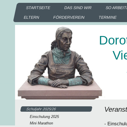
STARTSEITE
DAS SIND WIR
SO ARBEIT
ELTERN
FÖRDERVEREIN
TERMINE
Doro
Vie
Sc
Ka
Veranst
Schuljahr 2025/26
Einschulung 2025
Mini Marathon
- Einschul