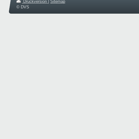
Druckversion
|
Sitemap
© DVS