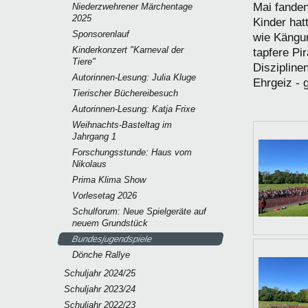
Mai fanden
Niederzwehrener Märchentage
2025
Kinder hat
Sponsorenlauf
wie Kängu
Kinderkonzert "Karneval der
tapfere Pi
Tiere"
Diszipline
Autorinnen-Lesung: Julia Kluge
Ehrgeiz - 
Tierischer Büchereibesuch
Autorinnen-Lesung: Katja Frixe
Weihnachts-Basteltag im
Jahrgang 1
Forschungsstunde: Haus vom
Nikolaus
Prima Klima Show
Vorlesetag 2026
Schulforum: Neue Spielgeräte auf
neuem Grundstück
Bundesjugendspiele
Dönche Rallye
Schuljahr 2024/25
Schuljahr 2023/24
Schuljahr 2022/23