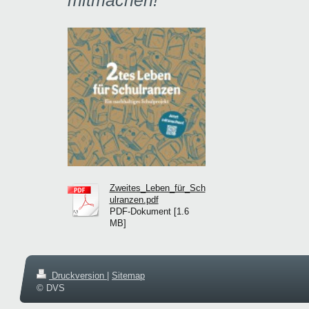
Zweites_Leben_für_Sch
ulranzen.pdf
PDF-Dokument [1.6
MB]
Druckversion
|
Sitemap
© DVS