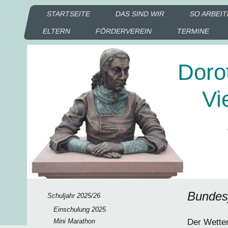
STARTSEITE
DAS SIND WIR
SO ARBEIT
ELTERN
FÖRDERVEREIN
TERMINE
Doro
Vie
Sc
Ka
Bundes
Schuljahr 2025/26
Einschulung 2025
Mini Marathon
Der Wetter