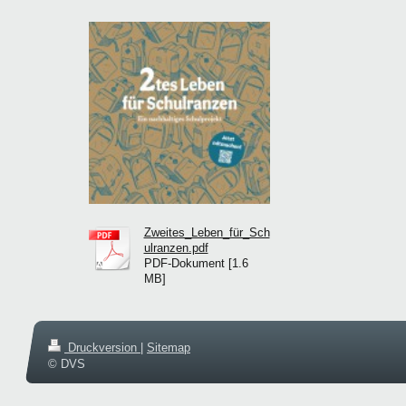
Zweites_Leben_für_Sch
ulranzen.pdf
PDF-Dokument [1.6
MB]
Druckversion
|
Sitemap
© DVS