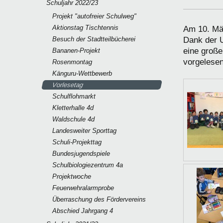
Schuljahr 2022/23
Projekt "autofreier Schulweg"
Aktionstag Tischtennis
Am 10. Mär
Besuch der Stadtteilbücherei
Dank der U
eine groß
Bananen-Projekt
vorgelesen
Rosenmontag
Känguru-Wettbewerb
Vorlesetag
Schulflohmarkt
Kletterhalle 4d
Waldschule 4d
Landesweiter Sporttag
Schuli-Projekttag
Bundesjugendspiele
Schulbiologiezentrum 4a
Projektwoche
Feuerwehralarmprobe
Überraschung des Fördervereins
Abschied Jahrgang 4