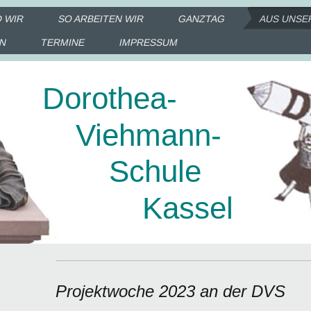
D WIR
SO ARBEITEN WIR
GANZTAG
AUS UNSE
IN
TERMINE
IMPRESSUM
Dorothea-
Viehmann-
Schule
Kassel
Projektwoche 2023 an der DVS