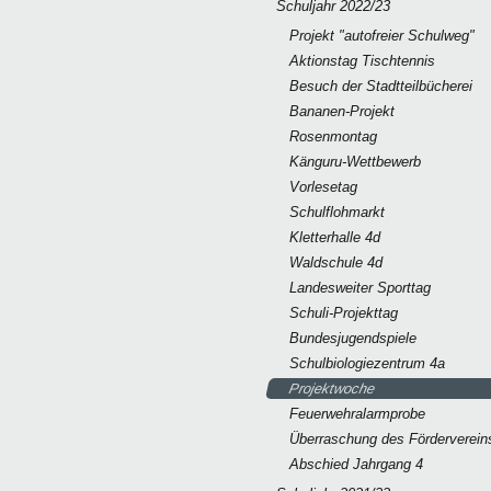
Schuljahr 2022/23
Projekt "autofreier Schulweg"
Aktionstag Tischtennis
Besuch der Stadtteilbücherei
Bananen-Projekt
Rosenmontag
Känguru-Wettbewerb
Vorlesetag
Schulflohmarkt
Kletterhalle 4d
Waldschule 4d
Landesweiter Sporttag
Schuli-Projekttag
Bundesjugendspiele
Schulbiologiezentrum 4a
Projektwoche
Feuerwehralarmprobe
Überraschung des Förderverein
Abschied Jahrgang 4