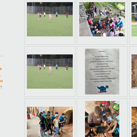
e
,
en
!