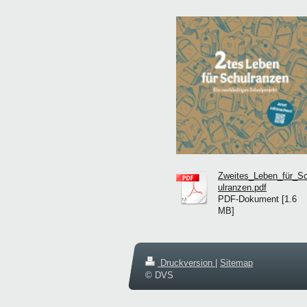
Zweites_Leben_für_S
ulranzen.pdf
PDF-Dokument [1.6
MB]
Druckversion
|
Sitemap
© DVS