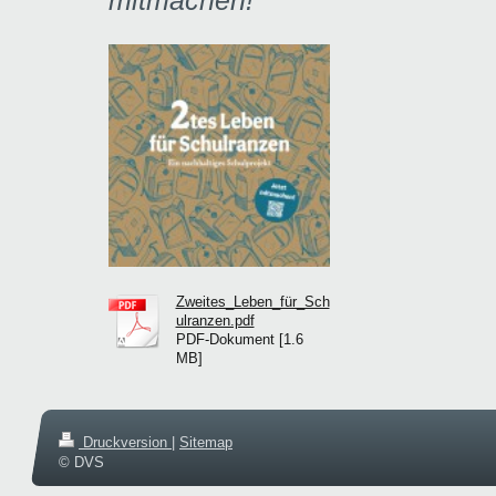
Zweites_Leben_für_Sch
ulranzen.pdf
PDF-Dokument [1.6
MB]
Druckversion
|
Sitemap
© DVS