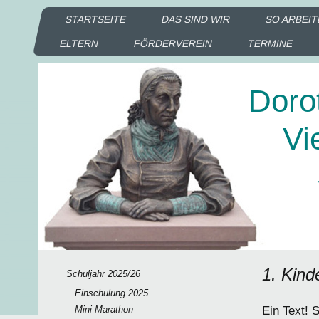
STARTSEITE
DAS SIND WIR
SO ARBEIT
ELTERN
FÖRDERVEREIN
TERMINE
Doro
Vie
Sc
Ka
1. Kind
Schuljahr 2025/26
Einschulung 2025
Mini Marathon
Ein Text! 