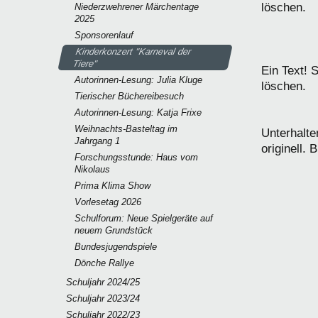
löschen.
Niederzwehrener Märchentage
2025
Sponsorenlauf
Kinderkonzert "Karneval der
Tiere"
Ein Text! 
Autorinnen-Lesung: Julia Kluge
löschen.
Tierischer Büchereibesuch
Autorinnen-Lesung: Katja Frixe
Weihnachts-Basteltag im
Unterhalte
Jahrgang 1
originell.
Forschungsstunde: Haus vom
Nikolaus
Prima Klima Show
Vorlesetag 2026
Schulforum: Neue Spielgeräte auf
neuem Grundstück
Bundesjugendspiele
Dönche Rallye
Schuljahr 2024/25
Schuljahr 2023/24
Schuljahr 2022/23