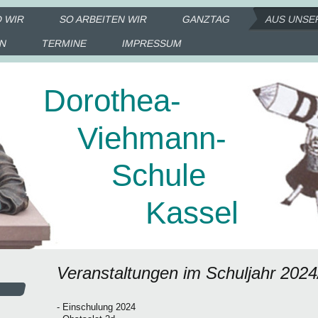
D WIR
SO ARBEITEN WIR
GANZTAG
AUS UNSE
IN
TERMINE
IMPRESSUM
Dorothea-
Viehmann-
Schule
Kassel
Veranstaltungen im Schuljahr 2024
- Einschulung 2024