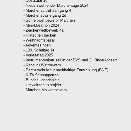
- Obstsalat 2d
- Niederzwehrender Märchentage 2024
- Märchenauftritt Jahrgang 4
- Märchenspaziergang 2d
- Schreibwettbewerb "Märchen"
- Mini-Marathon 2024
- Zeichenwettbewerb 4a
- Plätzchen backen
- Weihnachtsbazar
- Adventssingen
- 100. Schultag 1e
- Vorlesetag 2025
- Instrumentenkarusell in der DVS und 2. Kinderkonzert
- Känguru Wettbewerb
- Partnerschule für nachhaltige Entwichlung (BNE)
- KITA Schnuppertag
- Bundesjugendspiele
- Umweltschutzprojekt
- Märchen Malwettbewerb