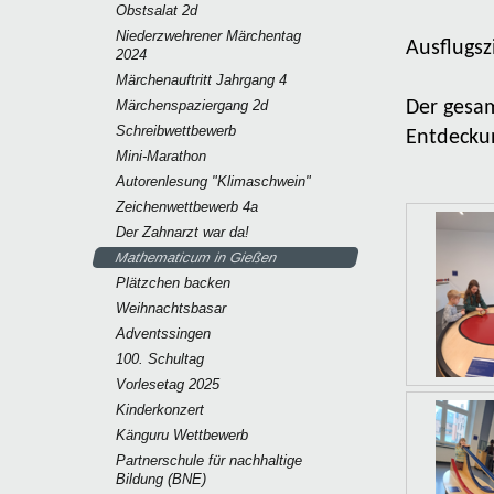
Obstsalat 2d
Niederzwehrener Märchentag
Ausflugs
2024
Märchenauftritt Jahrgang 4
Märchenspaziergang 2d
Der gesam
Schreibwettbewerb
Entdecku
Mini-Marathon
Autorenlesung "Klimaschwein"
Zeichenwettbewerb 4a
Der Zahnarzt war da!
Mathematicum in Gießen
Plätzchen backen
Weihnachtsbasar
Adventssingen
100. Schultag
Vorlesetag 2025
Kinderkonzert
Känguru Wettbewerb
Partnerschule für nachhaltige
Bildung (BNE)