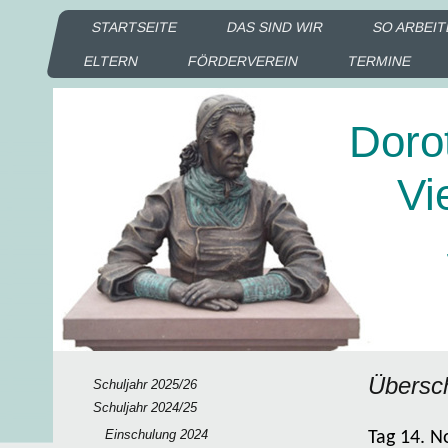
STARTSEITE
DAS SIND WIR
SO ARBEIT
ELTERN
FÖRDERVEREIN
TERMINE
Doro
Vie
Sc
Ka
Übersch
Schuljahr 2025/26
Schuljahr 2024/25
Einschulung 2024
Tag 14. 