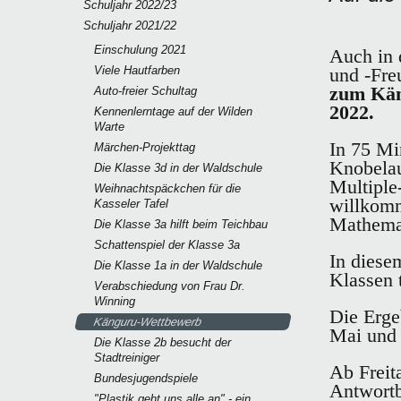
Schuljahr 2022/23
Schuljahr 2021/22
Einschulung 2021
Auch in 
Viele Hautfarben
und -Fre
zum Kän
Auto-freier Schultag
2022.
Kennenlerntage auf der Wilden
Warte
In 75 Mi
Märchen-Projekttag
Knobelau
Die Klasse 3d in der Waldschule
Multiple
Weihnachtspäckchen für die
willkom
Kasseler Tafel
Mathemat
Die Klasse 3a hilft beim Teichbau
Schattenspiel der Klasse 3a
In diese
Die Klasse 1a in der Waldschule
Klassen t
Verabschiedung von Frau Dr.
Winning
Die Erge
Känguru-Wettbewerb
Mai und 
Die Klasse 2b besucht der
Stadtreiniger
Ab Freit
Bundesjugendspiele
Antwortb
"Plastik geht uns alle an" - ein