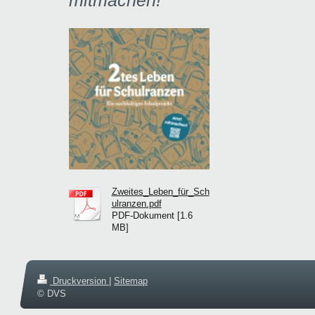
Zweites_Leben_für_Sch
ulranzen.pdf
PDF-Dokument [1.6
MB]
Druckversion
|
Sitemap
© DVS