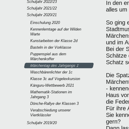
Schuljahr 2022/23
In den e
Schuljahr 2021/22
alles u
Schuljahr 2020/21
So ging 
Einschulung 2020
Stadtmus
Kennenlerntage auf der Wilden
Warte
Märchens
Kunstarbeiten der Klasse 2d
und im A
Basteln in der Vorklasse
Bei der 
Puppenspiel aus dem
Schätze 
Märchenkoffer
Schatz so
Märchentag des Jahrgangs 1
Waschbärenlichter der 1c
Die Spat
Klasse 3c auf Vogelexkursion
Märchent
Känguru-Wettbewerb 2021
- kennen
Mathematik-Stationen im
Haus von
Jahrgang 3
die Fede
Dönche-Rallye der Klassen 3
Für ihre
Verabschiedung unserer
Sie kenn
Viertklässler
gern?
Schuljahr 2019/20
Dann las